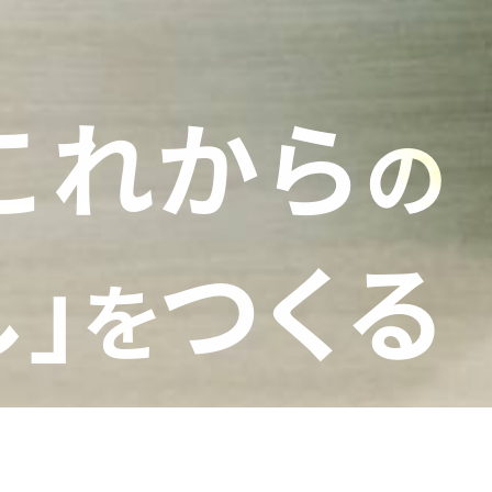
これから
の
し
」
つ
く
る
を